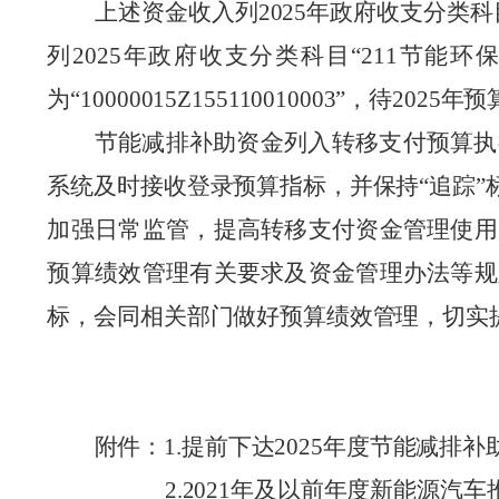
上述资金收入列
202
5
年政府收支分类科
列
202
5
年政府收支分类科目“
211
节能环保
为“
10000015Z155110010003
”
，待
202
5
年预
节能减排补助资金列入转移支付预算执
系统及时接收登录预算指标，并保持“追踪
加强日常监管，提高转移支付资金管理使用
预算绩效管理
有关
要求及资金管理办法等规
标，会同相关部门做好预算绩效管理，切实
附件：
1
.
提前下达
2025
年度节能减排补
2
.
2021
年及以前年度新能源汽车