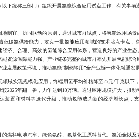
（以下统称三部门）组织开展氢能综合应用试点工作。有关事项
制宜、协同联动的原则，通过城市群试点，将氢能应用场景
洁低碳氢供给能力，攻克一批氢能应用领域的技术堵点卡点，
建经济、合理、高效的氢能综合应用体系，营造良好的产业生态。
氢能资源保障能力强、产业链条完整的城市群率先开展氢能综合
产业发展政策环境，推动氢能“制储输用”全产业链一体化融通发
领域实现规模化应用，终端用氢平均价格降至25元/千克以下，
较2025年翻一番，力争达到10万辆。通过应用规模扩大，推
运装置和材料等迭代升级，推动氢能成为新的经济增长点，
燃料电池汽车、绿色氨醇、氢基化工原料替代、氢冶金以及