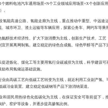
1个燃料电池汽车通用场景+N个工业领域应用场景+X个创新应
）。
氢能高速公路、氢能走廊为主线，重点推动中重型、中远途运
流、城市环卫、渣土运输等车辆应用，探索公务车、网约车等乘
醇技术经济性、扩大下游消费为主线，创新生产技术、工艺
制宜开展离网制氢。建立稳定的绿色合成氨、绿色甲醇等产品下
进炼化、煤化工等主要用氢行业碳减排为主线，科学建设可
鼓励布局氢储运基础设施。
由高碳工艺向低碳工艺转变为主线，就近利用工业副产氢、
的低碳冶金装置。建立稳定低碳钢等产品下游消纳渠道。
和居民用热绿色化低碳化为主线，在保证安全可靠前提下，推
锅炉、窑炉等设备，并逐步提高掺氢比例。