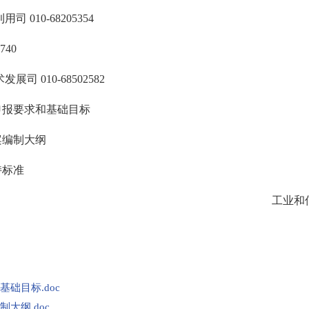
10-68205354
40
010-68502582
报要求和基础目标
编制大纲
持标准
工业和
础目标.doc
大纲.doc