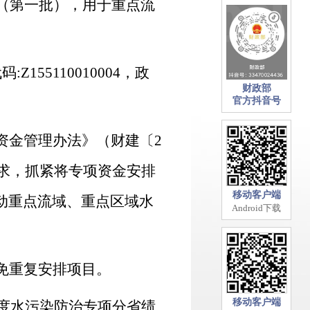
（第一批），用于重点流
代码
:Z155110010004
，政
财政部
官方抖音号
资金管理办法》（财建〔
2
求，抓紧将专项资金安排
移动客户端
动重点流域、重点区域水
Android下载
免重复安排项目。
移动客户端
度水污染防治专项分省绩