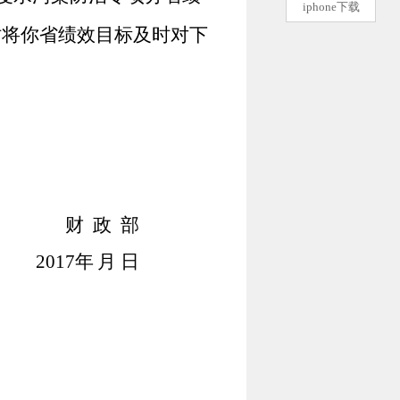
iphone下载
时将你省绩效目标及时对下
财
政
部
2017
年 月 日