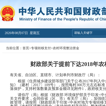
2026年08月07日 星期五
当前位置：
首页
>
专项转移支付
>
农村环境整治资金
财政部关于提前下达2018年
有关省
、
自治区、直辖市、计划单列市财政厅（局）
：
根据《住房城乡建设部等部门关于公布
2017年列
知》（建村〔2017〕109号），按照每村300万元左右
落保护，支持村落数量及预算金额详见附件1，政府收支分类
请你厅（局）根据《财政部
环境保护部关于印发
<中
关文件要求，会同你省（区、市）有关厅（局），加强统
效管理，请按照《财政部关于印发<中央对地方专项转移